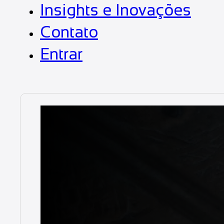
Insights e Inovações
Contato
Entrar
Duratray
Segurança