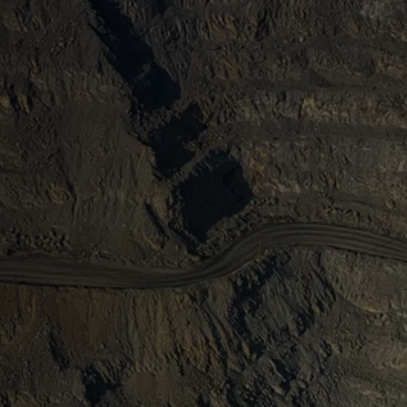
 las minas de
nadá