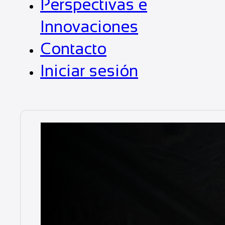
Perspectivas e
Innovaciones
Contacto
Iniciar sesión
Duratray
Ahorro de co