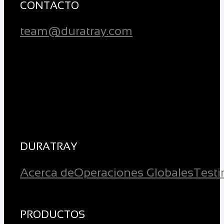
CONTACTO
team@duratray.com
DURATRAY
Acerca de
Operaciones Globales
Test
PRODUCTOS